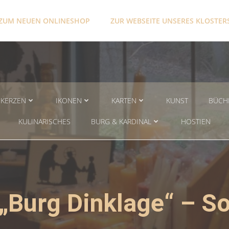
ZUM NEUEN ONLINESHOP
ZUR WEBSEITE UNSERES KLOSTER
KERZEN
IKONEN
KARTEN
KUNST
BÜCH
KULINARISCHES
BURG & KARDINAL
HOSTIEN
„Burg Dinklage“ – S