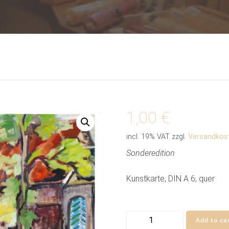
1,00
€
incl. 19% VAT
zzgl.
Versandkos
Sonderedition
Kunstkarte, DIN A 6, quer
Kunstkarte
Add to ca
„Burg