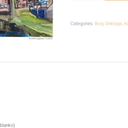
Dinklage“
-
Sonderedition
Categories:
Burg Dinklage
,
K
quantity
 blanko)