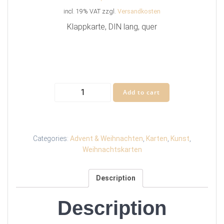
incl. 19% VAT
zzgl.
Versandkosten
Klappkarte, DIN lang, quer
Weihnachtskarte
Add to cart
„Krippe
und
Kreuz“
quantity
Categories:
Advent & Weihnachten
,
Karten
,
Kunst
,
Weihnachtskarten
Description
Description