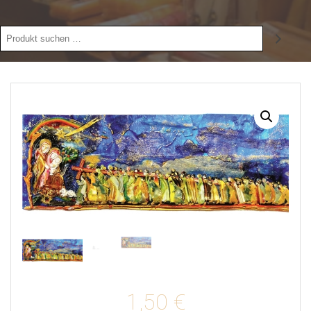
Produkt
suchen
1,50
€