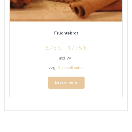
Früchtebrot
5,75
€
–
17,75
€
incl. VAT
zzgl.
Versandkosten
Learn more