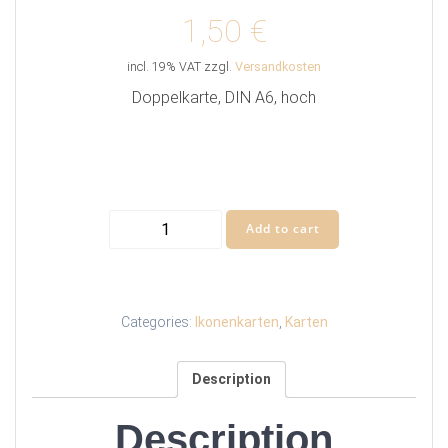
1,50
€
incl. 19% VAT
zzgl.
Versandkosten
Doppelkarte, DIN A6, hoch
Ikonenkarte
Add to cart
„Erzengel
Raffael
mit
Tobias
Categories:
Ikonenkarten
,
Karten
und
Sara“
Description
quantity
Description