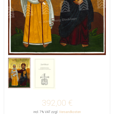
392,00
€
incl. 7% VAT
zzgl.
Versandkosten