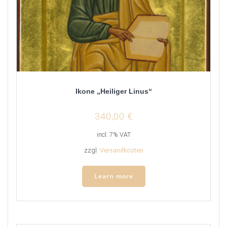
Ikone „Heiliger Linus“
340,00
€
incl. 7% VAT
zzgl.
Versandkosten
Learn more