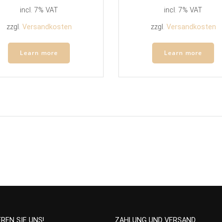
incl. 7% VAT
incl. 7% VAT
zzgl.
Versandkosten
zzgl.
Versandkosten
Learn more
Learn more
REN SIE UNS!
ZAHLUNG UND VERSAND