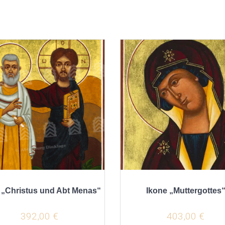
 „Christus und Abt Menas“
Ikone „Muttergottes
392,00
€
403,00
€