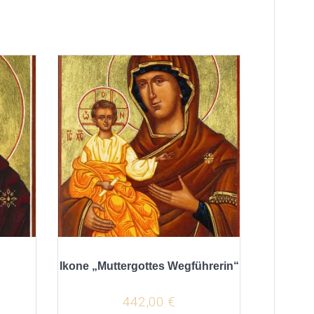
“
Ikone „Muttergottes Wegführerin“
442,00
€