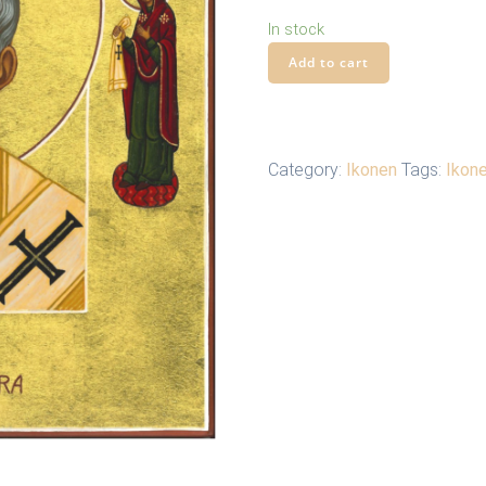
In stock
Ikone
Add to cart
„Heiliger
Nikolaus“
quantity
Category:
Ikonen
Tags:
Ikon