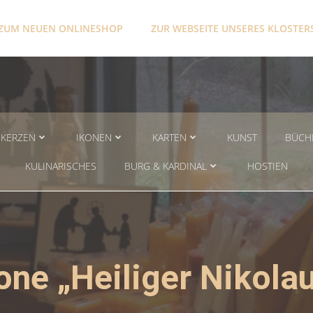
ZUM NEUEN ONLINESHOP
ZUR WEBSEITE UNSERES KLOSTER
KERZEN
IKONEN
KARTEN
KUNST
BÜCH
KULINARISCHES
BURG & KARDINAL
HOSTIEN
one „Heiliger Nikola