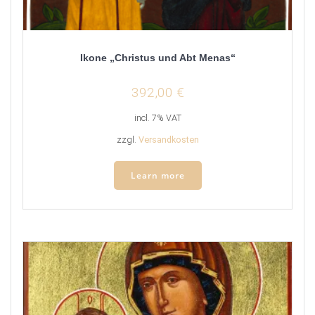
Ikone „Christus und Abt Menas“
392,00
€
incl. 7% VAT
zzgl.
Versandkosten
Learn more