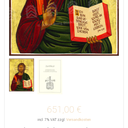
651,00
€
incl. 7% VAT
zzgl.
Versandkosten