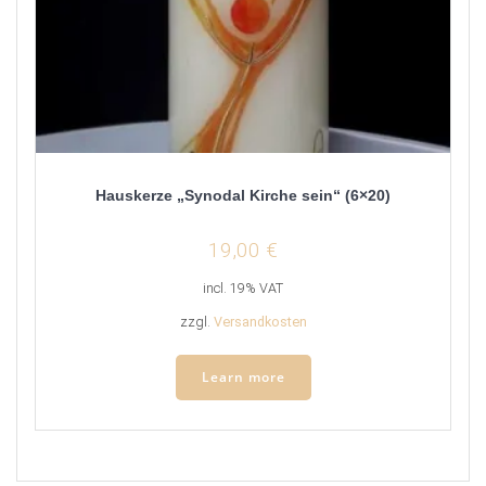
Hauskerze „Synodal Kirche sein“ (6×20)
19,00
€
incl. 19% VAT
zzgl.
Versandkosten
Learn more