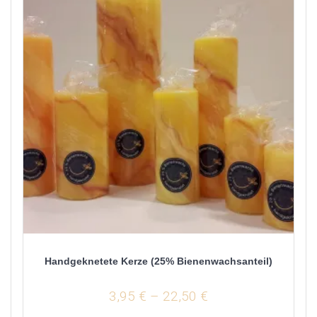
Handgeknetete Kerze (25% Bienenwachsanteil)
3,95
€
–
22,50
€