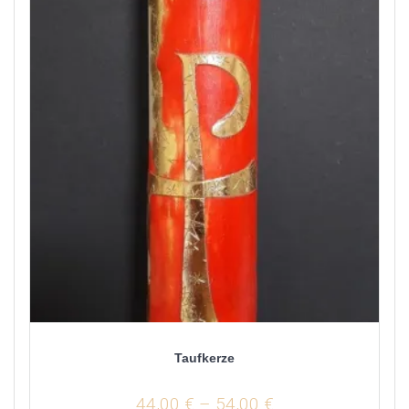
Taufkerze
44,00
€
–
54,00
€