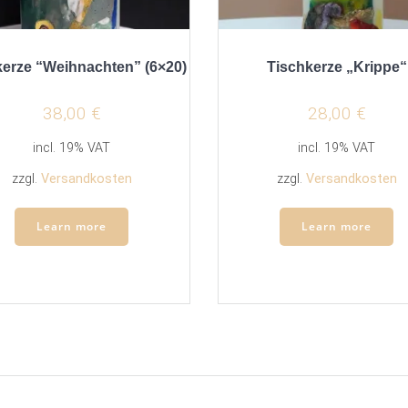
kerze “Weihnachten” (6×20)
Tischkerze „Krippe“
38,00
€
28,00
€
incl. 19% VAT
incl. 19% VAT
zzgl.
Versandkosten
zzgl.
Versandkosten
Learn more
Learn more