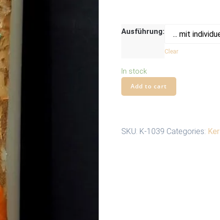
Ausführung:
Clear
In stock
Add to cart
SKU:
K-1039
Categories:
Ker