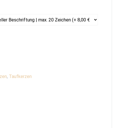
zen
,
Taufkerzen