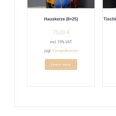
Hauskerze (8×25)
Tisch
75,00
€
incl. 19% VAT
zzgl.
Versandkosten
Learn more