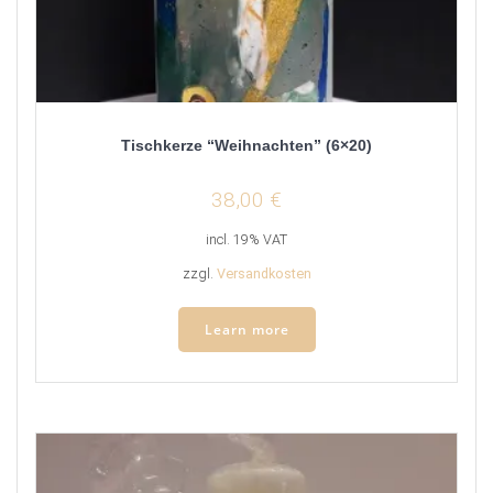
Tischkerze “Weihnachten” (6×20)
38,00
€
incl. 19% VAT
zzgl.
Versandkosten
Learn more