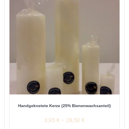
Handgeknetete Kerze (25% Bienenwachsanteil)
3,95
€
–
28,50
€