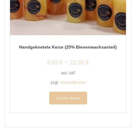
Handgeknetete Kerze (25% Bienenwachsanteil)
3,95
€
–
22,50
€
incl. VAT
zzgl.
Versandkosten
Learn more