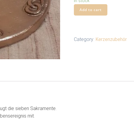
In stock
Kerzenleuchter
Add to cart
aus
heller
Bronze
quantity
Category:
Kerzenzubehör
ugt die sieben Sakramente.
ensereignis mit.