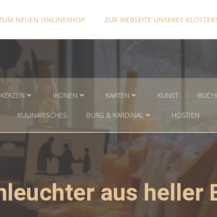
ZUM NEUEN ONLINESHOP
ZUR WEBSEITE UNSERES KLOSTER
KERZEN
IKONEN
KARTEN
KUNST
BÜCH
KULINARISCHES
BURG & KARDINAL
HOSTIEN
leuchter aus heller