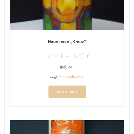
Hauskerze „Kreuz“
14,00
€
–
16,00
€
incl. VAT
zzgl.
Versandkosten
Learn more