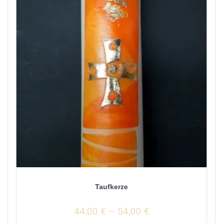
Taufkerze
44,00
€
–
54,00
€