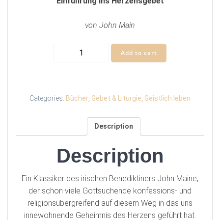
Einführung ins Herzensgebet
von John Main
Das
Add to cart
Herz
der
Stille
quantity
Categories:
Bücher
,
Gebet & Liturgie
,
Geistlich leben
Description
Description
Ein Klassiker des irischen Benediktiners John Maine,
der schon viele Gottsuchende konfessions- und
religionsübergreifend auf diesem Weg in das uns
innewohnende Geheimnis des Herzens geführt hat.