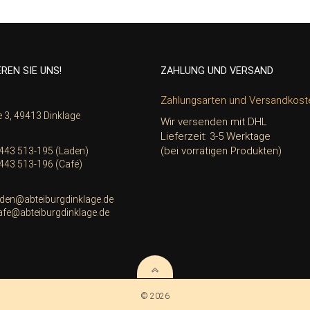
REN SIE UNS!
ZAHLUNG UND VERSAND
e
Zahlungsarten und Versandkost
e 3, 49413 Dinklage
Wir versenden mit DHL
Lieferzeit: 3-5 Werktage
(bei vorrätigen Produkten)
443 513-195 (Laden)
443 513-196 (Café)
aden@abteiburgdinklage.de
afe@abteiburgdinklage.de
© 2026