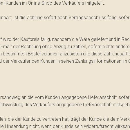
m Kunden im Online-Shop des Verkäufers mitgeteilt.
art, ist die Zahlung sofort nach Vertragsabschluss fällig, sofern
ird der Kaufpreis fällig, nachdem die Ware geliefert und in Rech
Erhalt der Rechnung ohne Abzug zu zahlen, sofern nichts anderes 
em bestimmten Bestellvolumen anzubieten und diese Zahlungsart
rd der Verkäufer den Kunden in seinen Zahlungsinformationen im
rsandweg an die vom Kunden angegebene Lieferanschrift, sofern n
ellabwicklung des Verkäufers angegebene Lieferanschrift maßgebl
den, die der Kunde zu vertreten hat, trägt der Kunde die dem V
r die Hinsendung nicht, wenn der Kunde sein Widerrufsrecht wirksa