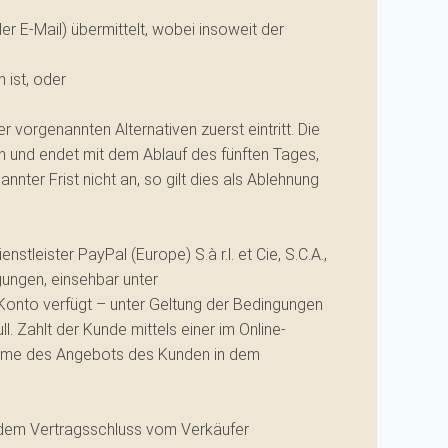
r E-Mail) übermittelt, wobei insoweit der
 ist, oder
vorgenannten Alternativen zuerst eintritt. Die
 und endet mit dem Ablauf des fünften Tages,
er Frist nicht an, so gilt dies als Ablehnung
eister PayPal (Europe) S.à r.l. et Cie, S.C.A.,
ungen, einsehbar unter
-Konto verfügt – unter Geltung der Bedingungen
Zahlt der Kunde mittels einer im Online-
nahme des Angebots des Kunden in dem
h dem Vertragsschluss vom Verkäufer