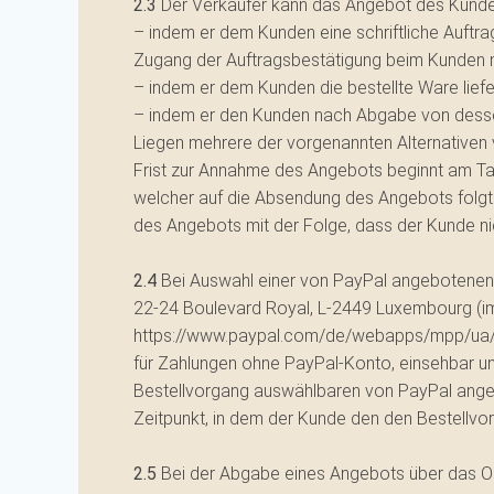
2.3
Der Verkäufer kann das Angebot des Kunde
– indem er dem Kunden eine schriftliche Auftra
Zugang der Auftragsbestätigung beim Kunden m
– indem er dem Kunden die bestellte Ware lief
– indem er den Kunden nach Abgabe von dessen
Liegen mehrere der vorgenannten Alternativen v
Frist zur Annahme des Angebots beginnt am Ta
welcher auf die Absendung des Angebots folgt. 
des Angebots mit der Folge, dass der Kunde nic
2.4
Bei Auswahl einer von PayPal angebotenen Za
22-24 Boulevard Royal, L-2449 Luxembourg (im
https://www.paypal.com/de/webapps/mpp/ua/
für Zahlungen ohne PayPal-Konto, einsehbar un
Bestellvorgang auswählbaren von PayPal angeb
Zeitpunkt, in dem der Kunde den den Bestellvo
2.5
Bei der Abgabe eines Angebots über das On