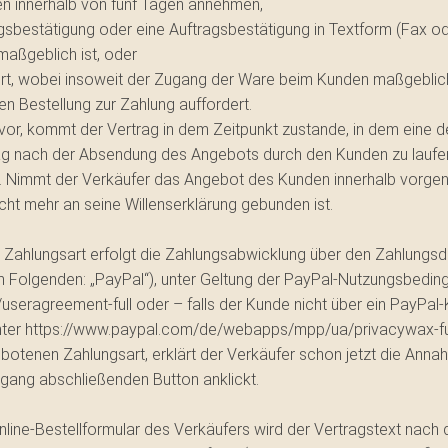
n innerhalb von fünf Tagen annehmen,
gsbestätigung oder eine Auftragsbestätigung in Textform (Fax ode
aßgeblich ist, oder
ert, wobei insoweit der Zugang der Ware beim Kunden maßgeblich
 Bestellung zur Zahlung auffordert.
or, kommt der Vertrag in dem Zeitpunkt zustande, in dem eine der 
g nach der Absendung des Angebots durch den Kunden zu laufen
Nimmt der Verkäufer das Angebot des Kunden innerhalb vorgenannt
ht mehr an seine Willenserklärung gebunden ist.
hlungsart erfolgt die Zahlungsabwicklung über den Zahlungsdienstl
 Folgenden: „PayPal“), unter Geltung der PayPal-Nutzungsbeding
useragreement-full oder
–
falls der Kunde nicht über ein PayPal
ter https://www.paypal.com/de/webapps/mpp/ua/privacywax-full. 
otenen Zahlungsart, erklärt der Verkäufer schon jetzt die An
rgang abschließenden Button anklickt.
line-Bestellformular des Verkäufers wird der Vertragstext nac