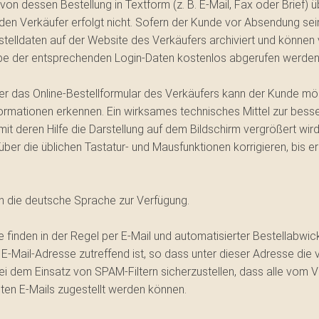
 dessen Bestellung in Textform (z. B. E-Mail, Fax oder Brief) ü
n Verkäufer erfolgt nicht. Sofern der Kunde vor Absendung sein
estelldaten auf der Website des Verkäufers archiviert und könn
e der entsprechenden Login-Daten kostenlos abgerufen werden
ber das Online-Bestellformular des Verkäufers kann der Kunde m
formationen erkennen. Ein wirksames technisches Mittel zur bes
mit deren Hilfe die Darstellung auf dem Bildschirm vergrößert w
ber die üblichen Tastatur- und Mausfunktionen korrigieren, bis 
ch die deutsche Sprache zur Verfügung.
inden in der Regel per E-Mail und automatisierter Bestellabwickl
E-Mail-Adresse zutreffend ist, so dass unter dieser Adresse di
 dem Einsatz von SPAM-Filtern sicherzustellen, dass alle vom V
ten E-Mails zugestellt werden können.